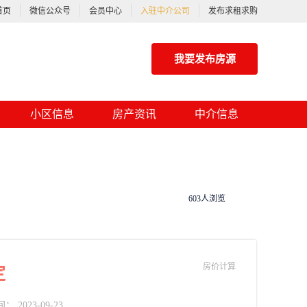
首页
微信公众号
会员中心
入驻中介公司
发布求租求购
我要发布房源
小区信息
房产资讯
中介信息
603人浏览
房价计算
定
2023-09-23