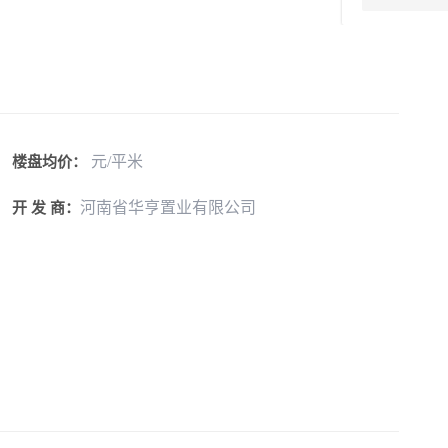
元/平米
楼盘均价：
河南省华亨置业有限公司
开 发 商：