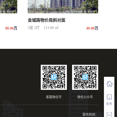
金城路物价局斜对面
3室 2厅
113.00 ㎡
88.00
万
40.00
万
客服微信号
微信公众号
发布
服务热线：