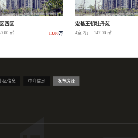
区西区
宏基王朝牡丹苑
60.00 ㎡
4室 2厅
147.00 ㎡
13.00
万
小区信息
中介信息
发布房源