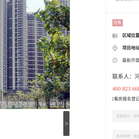
在售
区域位
项目地
最新开
联系人：
400 823 66
[
看房报名登
温馨提示：联系
>
免责声明：楼