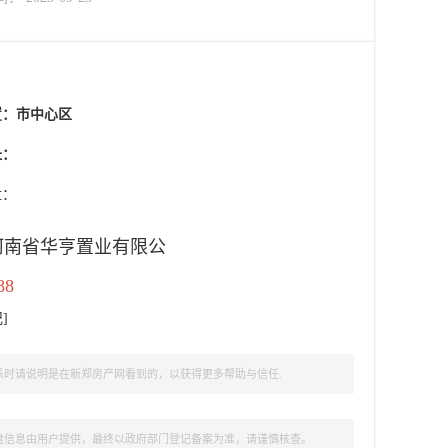
置：
市中心区
址：
盘：
河南省华亨置业有限公
88
记
]
时请说明是在新郑房产网看到的，以获得更多帮助与信任.
盘信息由用户提供，最终以政府部门登记备案为准，请谨慎核查。