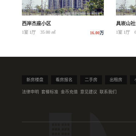
西岸杰座小区
具崁山社
1室 1厅
35.00 ㎡
1室 1厅
16.00
万
新房楼盘
看房报名
二手房
出租房
法律申明
套餐标准
金币充值
意见建议
联系我们