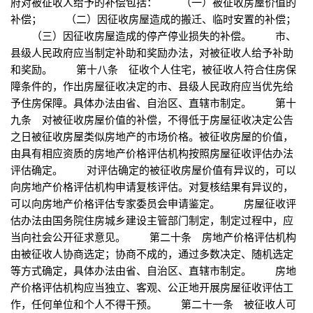
府对被征收人给予的补偿包括： （一）被征收房屋价值的
补偿； （二）因征收房屋造成的搬迁、临时安置的补偿；
（三）因征收房屋造成的停产停业损失的补偿。 市、
县级人民政府应当制定补助和奖励办法，对被征收人给予补助
和奖励。 第十八条 征收个人住宅，被征收人符合住房保
障条件的，作出房屋征收决定的市、县级人民政府应当优先给
予住房保障。具体办法由省、自治区、直辖市制定。 第十
九条 对被征收房屋价值的补偿，不得低于房屋征收决定公告
之日被征收房屋类似房地产的市场价格。被征收房屋的价值，
由具有相应资质的房地产价格评估机构按照房屋征收评估办法
评估确定。 对评估确定的被征收房屋价值有异议的，可以
向房地产价格评估机构申请复核评估。对复核结果有异议的，
可以向房地产价格评估专家委员会申请鉴定。 房屋征收评
估办法由国务院住房城乡建设主管部门制定，制定过程中，应
当向社会公开征求意见。 第二十条 房地产价格评估机构
由被征收人协商选定；协商不成的，通过多数决定、随机选定
等方式确定，具体办法由省、自治区、直辖市制定。 房地
产价格评估机构应当独立、客观、公正地开展房屋征收评估工
作，任何单位和个人不得干预。 第二十一条 被征收人可