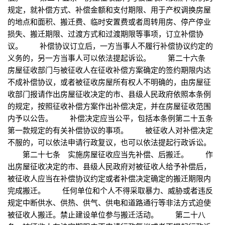
规定，就补偿方式、补偿金额和支付期限、用于产权调换房屋
的地点和面积、搬迁费、临时安置费或者周转用房、停产停业
损失、搬迁期限、过渡方式和过渡期限等事项，订立补偿协
议。 补偿协议订立后，一方当事人不履行补偿协议约定的
义务的，另一方当事人可以依法提起诉讼。 第二十六条
房屋征收部门与被征收人在征收补偿方案确定的签约期限内达
不成补偿协议，或者被征收房屋所有权人不明确的，由房屋征
收部门报请作出房屋征收决定的市、县级人民政府依照本条例
的规定，按照征收补偿方案作出补偿决定，并在房屋征收范围
内予以公告。 补偿决定应当公平，包括本条例第二十五条
第一款规定的有关补偿协议的事项。 被征收人对补偿决定
不服的，可以依法申请行政复议，也可以依法提起行政诉讼。
第二十七条 实施房屋征收应当先补偿、后搬迁。 作
出房屋征收决定的市、县级人民政府对被征收人给予补偿后，
被征收人应当在补偿协议约定或者补偿决定确定的搬迁期限内
完成搬迁。 任何单位和个人不得采取暴力、威胁或者违反
规定中断供水、供热、供气、供电和道路通行等非法方式迫使
被征收人搬迁。禁止建设单位参与搬迁活动。 第二十八