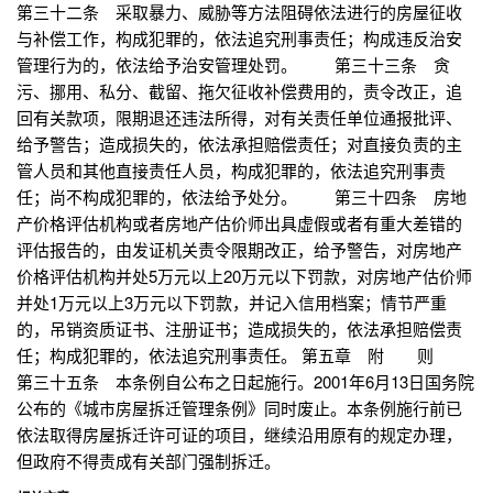
第三十二条 采取暴力、威胁等方法阻碍依法进行的房屋征收
与补偿工作，构成犯罪的，依法追究刑事责任；构成违反治安
管理行为的，依法给予治安管理处罚。 第三十三条 贪
污、挪用、私分、截留、拖欠征收补偿费用的，责令改正，追
回有关款项，限期退还违法所得，对有关责任单位通报批评、
给予警告；造成损失的，依法承担赔偿责任；对直接负责的主
管人员和其他直接责任人员，构成犯罪的，依法追究刑事责
任；尚不构成犯罪的，依法给予处分。 第三十四条 房地
产价格评估机构或者房地产估价师出具虚假或者有重大差错的
评估报告的，由发证机关责令限期改正，给予警告，对房地产
价格评估机构并处5万元以上20万元以下罚款，对房地产估价师
并处1万元以上3万元以下罚款，并记入信用档案；情节严重
的，吊销资质证书、注册证书；造成损失的，依法承担赔偿责
任；构成犯罪的，依法追究刑事责任。 第五章 附 则
第三十五条 本条例自公布之日起施行。2001年6月13日国务院
公布的《城市房屋拆迁管理条例》同时废止。本条例施行前已
依法取得房屋拆迁许可证的项目，继续沿用原有的规定办理，
但政府不得责成有关部门强制拆迁。