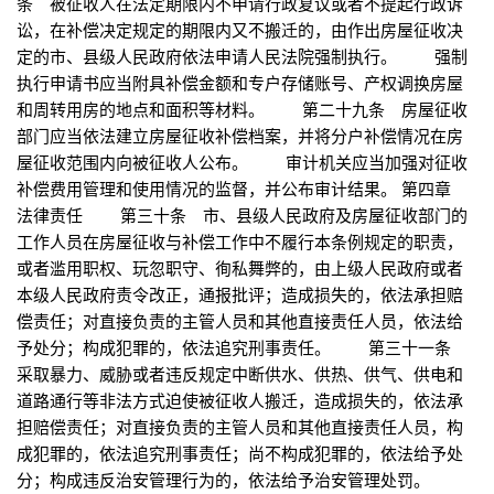
条 被征收人在法定期限内不申请行政复议或者不提起行政诉
讼，在补偿决定规定的期限内又不搬迁的，由作出房屋征收决
定的市、县级人民政府依法申请人民法院强制执行。 强制
执行申请书应当附具补偿金额和专户存储账号、产权调换房屋
和周转用房的地点和面积等材料。 第二十九条 房屋征收
部门应当依法建立房屋征收补偿档案，并将分户补偿情况在房
屋征收范围内向被征收人公布。 审计机关应当加强对征收
补偿费用管理和使用情况的监督，并公布审计结果。 第四章
法律责任 第三十条 市、县级人民政府及房屋征收部门的
工作人员在房屋征收与补偿工作中不履行本条例规定的职责，
或者滥用职权、玩忽职守、徇私舞弊的，由上级人民政府或者
本级人民政府责令改正，通报批评；造成损失的，依法承担赔
偿责任；对直接负责的主管人员和其他直接责任人员，依法给
予处分；构成犯罪的，依法追究刑事责任。 第三十一条
采取暴力、威胁或者违反规定中断供水、供热、供气、供电和
道路通行等非法方式迫使被征收人搬迁，造成损失的，依法承
担赔偿责任；对直接负责的主管人员和其他直接责任人员，构
成犯罪的，依法追究刑事责任；尚不构成犯罪的，依法给予处
分；构成违反治安管理行为的，依法给予治安管理处罚。