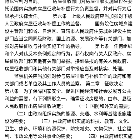
得以营利为目的。 房屋征收部门对房屋征收实施单位在委
托范围内实施的房屋征收与补偿行为负责监督，并对其行为后
果承担法律责任。 第六条 上级人民政府应当加强对下级
人民政府房屋征收与补偿工作的监督。 国务院住房城乡建
设主管部门和省、自治区、直辖市人民政府住房城乡建设主管
部门应当会同同级财政、国土资源、发展改革等有关部门，加
强对房屋征收与补偿实施工作的指导。 第七条 任何组织
和个人对违反本条例规定的行为，都有权向有关人民政府、房
屋征收部门和其他有关部门举报。接到举报的有关人民政府、
房屋征收部门和其他有关部门对举报应当及时核实、处理。
监察机关应当加强对参与房屋征收与补偿工作的政府和有
关部门或者单位及其工作人员的监察。 第二章 征收决定
第八条 为了保障国家安全、促进国民经济和社会发展等公共
利益的需要，有下列情形之一，确需征收房屋的，由市、县级
人民政府作出房屋征收决定： （一）国防和外交的需要；
（二）由政府组织实施的能源、交通、水利等基础设施建
设的需要； （三）由政府组织实施的科技、教育、文化、
卫生、体育、环境和资源保护、防灾减灾、文物保护、社会福
利、市政公用等公共事业的需要； （四）由政府组织实施