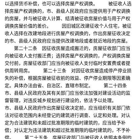
以选择货币补偿，也可以选择房屋产权调换。 被征收人选
择房屋产权调换的，市、县级人民政府应当提供用于产权调换
的房屋，并与被征收人计算、结清被征收房屋价值与用于产权
调换房屋价值的差价。 因旧城区改建征收个人住宅，被征
收人选择在改建地段进行房屋产权调换的，作出房屋征收决定
的市、县级人民政府应当提供改建地段或者就近地段的房屋。
第二十二条 因征收房屋造成搬迁的，房屋征收部门应当
向被征收人支付搬迁费；选择房屋产权调换的，产权调换房屋
交付前，房屋征收部门应当向被征收人支付临时安置费或者提
供周转用房。 第二十三条 对因征收房屋造成停产停业损
失的补偿，根据房屋被征收前的效益、停产停业期限等因素确
定。具体办法由省、自治区、直辖市制定。 第二十四条
市、县级人民政府及其有关部门应当依法加强对建设活动的监
督管理，对违反城乡规划进行建设的，依法予以处理。
市、县级人民政府作出房屋征收决定前，应当组织有关部门依
法对征收范围内未经登记的建筑进行调查、认定和处理。对认
定为合法建筑和未超过批准期限的临时建筑的，应当给予补
偿；对认定为违法建筑和超过批准期限的临时建筑的，不予补
偿。 第二十五条 房屋征收部门与被征收人依照本条例的