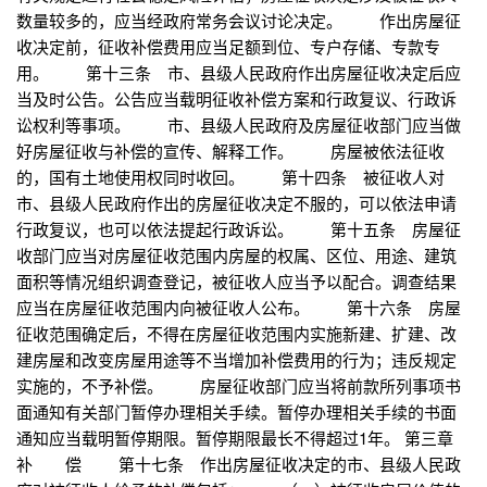
数量较多的，应当经政府常务会议讨论决定。 作出房屋征
收决定前，征收补偿费用应当足额到位、专户存储、专款专
用。 第十三条 市、县级人民政府作出房屋征收决定后应
当及时公告。公告应当载明征收补偿方案和行政复议、行政诉
讼权利等事项。 市、县级人民政府及房屋征收部门应当做
好房屋征收与补偿的宣传、解释工作。 房屋被依法征收
的，国有土地使用权同时收回。 第十四条 被征收人对
市、县级人民政府作出的房屋征收决定不服的，可以依法申请
行政复议，也可以依法提起行政诉讼。 第十五条 房屋征
收部门应当对房屋征收范围内房屋的权属、区位、用途、建筑
面积等情况组织调查登记，被征收人应当予以配合。调查结果
应当在房屋征收范围内向被征收人公布。 第十六条 房屋
征收范围确定后，不得在房屋征收范围内实施新建、扩建、改
建房屋和改变房屋用途等不当增加补偿费用的行为；违反规定
实施的，不予补偿。 房屋征收部门应当将前款所列事项书
面通知有关部门暂停办理相关手续。暂停办理相关手续的书面
通知应当载明暂停期限。暂停期限最长不得超过1年。 第三章
补 偿 第十七条 作出房屋征收决定的市、县级人民政